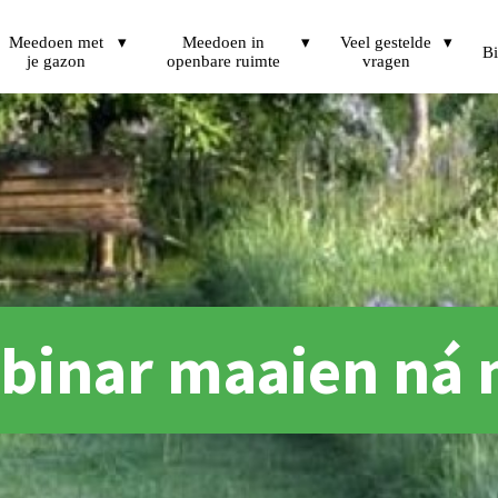
Meedoen met
Meedoen in
Veel gestelde
Bi
je gazon
openbare ruimte
vragen
binar maaien ná 