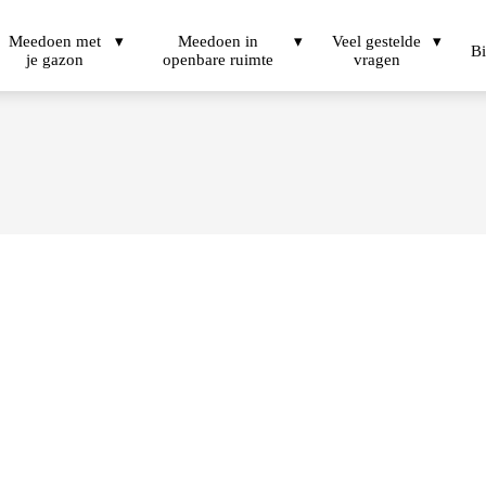
Meedoen met
Meedoen in
Veel gestelde
Bi
je gazon
openbare ruimte
vragen