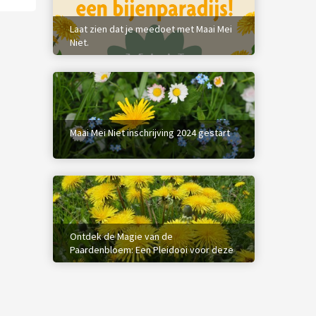
Laat zien dat je meedoet met Maai Mei
Niet.
Maai Mei Niet inschrijving 2024 gestart
Ontdek de Magie van de
Paardenbloem: Een Pleidooi voor deze
Ondergewaardeerde Held